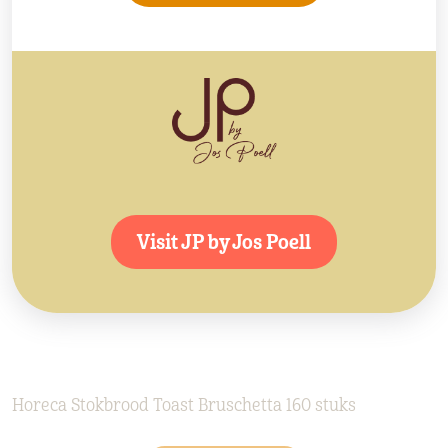
Visit JP by Jos Poell
Horeca Stokbrood Toast Bruschetta 160 stuks