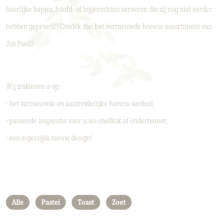
heerlijke hapjes, hoofd- of bijgerechten serveren die zij nog niet eerder
hebben geproefd? Ontdek dan het vernieuwde horeca-assortiment van
Jos Poell!
Wij trakteren u op:
• het vernieuwde en aantrekkelijke horeca-aanbod,
• passende inspiratie voor u als chefkok of ondernemer,
• een eigentijds nieuw design!
Alle
Pastei
Toast
Zoet