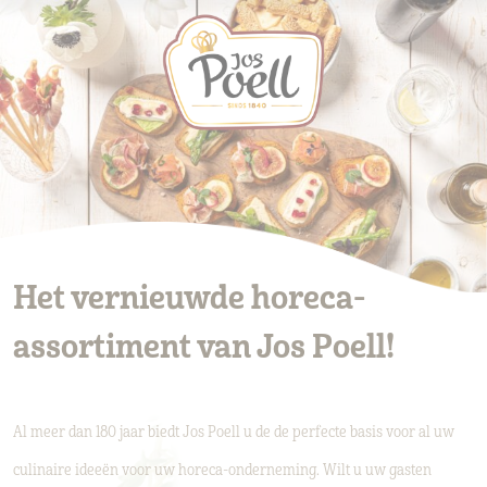
Het vernieuwde horeca-
assortiment van Jos Poell!
Al meer dan 180 jaar biedt Jos Poell u de de perfecte basis voor al uw
culinaire ideeën voor uw horeca-onderneming. Wilt u uw gasten