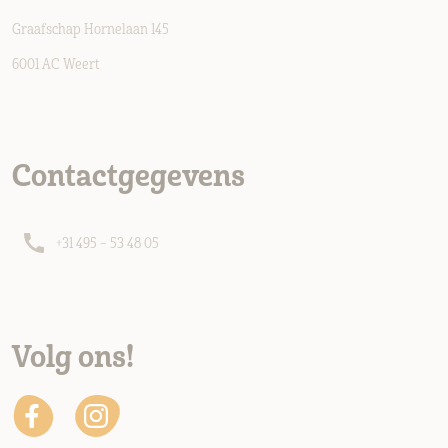
Graafschap Hornelaan 145
6001 AC Weert
Contactgegevens
+31 495 – 53 48 05
Volg ons!