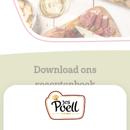
Download ons
receptenboek
Met de producten van Jos Poell kun je de meest verrassende
recepten maken. Speciaal voor jou hebben we de lekkerste
recepten verzameld in ons receptenboek.