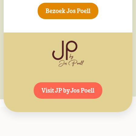
Download via het onderstaande formulier ons receptenboek
Bezoek Jos Poell
en geniet van een geslaagd en smaakvol feestmoment.
Download receptenboek
Visit JP by Jos Poell