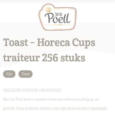
Toast – Horeca Cups
traiteur 256 stuks
Alle
Toast
VEELZIJDIG VOOR UW CREATIVITEIT!
Met Jos Poell bent u verzekerd van een echte aanvulling op uw
gerecht. Onze krokante, traiteur cups zijn ideaal als klein tapashapje.